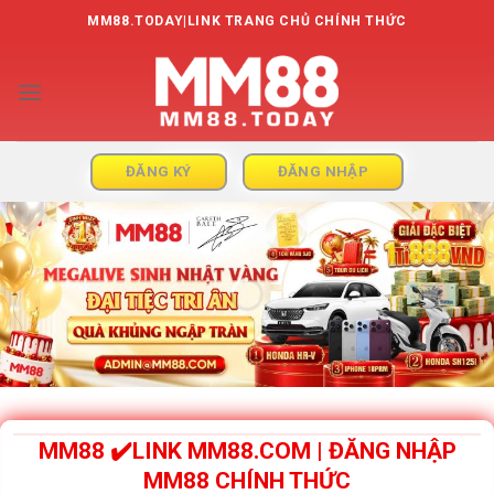
Skip
MM88.TODAY|LINK TRANG CHỦ CHÍNH THỨC
to
content
ĐĂNG KÝ
ĐĂNG NHẬP
MM88 ✔️LINK MM88.COM | ĐĂNG NHẬP
MM88 CHÍNH THỨC