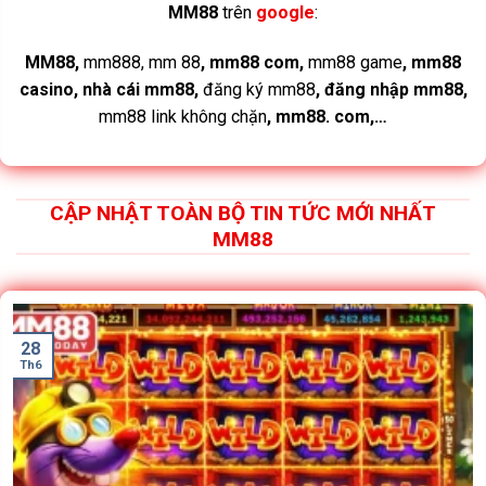
MM88
trên
google
:
MM88,
mm888, mm 88
, mm88 com,
mm88 game
, mm88
casino, nhà cái mm88,
đăng ký mm88
, đăng nhập mm88,
mm88 link không chặn
, mm88. com,…
CẬP NHẬT TOÀN BỘ TIN TỨC MỚI NHẤT
MM88
28
Th6