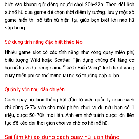
biệt vào khung giờ đông người chơi 20h-22h. Theo dõi lịch
sử nổ hũ của game để chọn thời điểm lý tưởng, lưu ý một số
game hiển thị số tiền hũ hiện tại, giúp bạn biết khi nào hũ
sắp bung.
Sử dụng tính năng đặc biệt khéo léo
Nhiều game slot có các tính năng như vòng quay miễn phí,
biểu tượng Wild hoặc Scatter. Tận dụng chúng để tăng cơ
hội nổ hũ ví dụ trong game “Cướp Biển Vàng”, kích hoạt vòng
quay miễn phí có thể mang lại hệ số thưởng gấp 4 lần.
Quản lý vốn như dân chuyên
Cách quay hũ luôn thắng bắt đầu từ việc quản lý ngân sách
chỉ dùng 5-7% vốn cho mỗi phiên chơi, ví dụ nếu bạn có 1
triệu, cược 50-70k mỗi lần. Anh em nhớ tránh cược lớn liên
tục để kéo dài thời gian chơi và chờ cơ hội nổ hũ.
Sai lầm khi áp dụng cách quay hũ luôn thắng