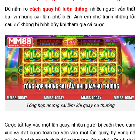
Dù nắm rõ
cách quay hũ luôn thắng
, nhiều người vẫn thất
bại vì những sai lầm phổ biến. Anh em nhớ tránh những lỗi
sau để không bị bính bẫy khi tham gia cá cược.
Tổng hợp những sai lầm khi quay hũ thưởng
Cược tất tay vào một lần quay, nhiều người bị cuốn theo cảm
xúc và đặt cược toàn bộ vốn vào một lần quay, hy vọng nổ