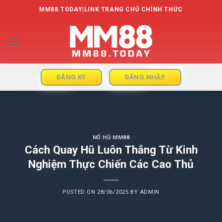
Skip
MM88.TODAY|LINK TRANG CHỦ CHÍNH THỨC
to
content
ĐĂNG KÝ
ĐĂNG NHẬP
NỔ HŨ MM88
Cách Quay Hũ Luôn Thắng Từ Kinh
Nghiệm Thực Chiến Các Cao Thủ
POSTED ON
28/06/2025
BY
ADMIN