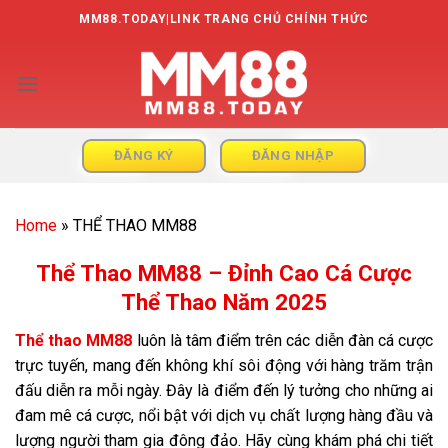
Skip
MM88.TODAY|LINK TRANG CHỦ CHÍNH THỨC
to
content
ĐĂNG KÝ
ĐĂNG NHẬP
Home
»
THỂ THAO MM88
Thể Thao MM88 – Đỉnh Cao Cá Cược
Thể Thao Năm 2025
Thể thao MM88
luôn là tâm điểm trên các diễn đàn cá cược
trực tuyến, mang đến không khí sôi động với hàng trăm trận
đấu diễn ra mỗi ngày. Đây là điểm đến lý tưởng cho những ai
đam mê cá cược, nổi bật với dịch vụ chất lượng hàng đầu và
lượng người tham gia đông đảo. Hãy cùng khám phá chi tiết