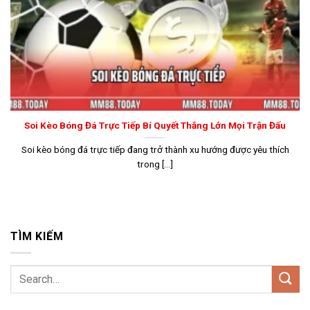
Soi Kèo Bóng Đá Trực Tiếp Bí Quyết Thắng Lớn Mọi Trận Đấu
Soi kèo bóng đá trực tiếp đang trở thành xu hướng được yêu thích
trong [...]
TÌM KIẾM