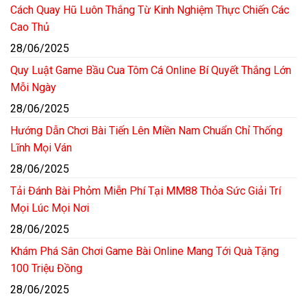
Cách Quay Hũ Luôn Thắng Từ Kinh Nghiệm Thực Chiến Các
Cao Thủ
28/06/2025
Quy Luật Game Bầu Cua Tôm Cá Online Bí Quyết Thắng Lớn
Mỗi Ngày
28/06/2025
Hướng Dẫn Chơi Bài Tiến Lên Miền Nam Chuẩn Chỉ Thống
Lĩnh Mọi Ván
28/06/2025
Tải Đánh Bài Phỏm Miễn Phí Tại MM88 Thỏa Sức Giải Trí
Mọi Lúc Mọi Nơi
28/06/2025
Khám Phá Sân Chơi Game Bài Online Mang Tới Quà Tặng
100 Triệu Đồng
28/06/2025