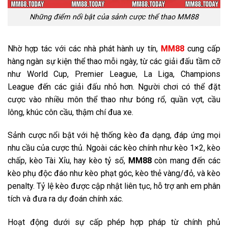
Những điểm nổi bật của sảnh cược thể thao MM88
Nhờ hợp tác với các nhà phát hành uy tín,
MM88
cung cấp
hàng ngàn sự kiện thể thao mỗi ngày, từ các giải đấu tầm cỡ
như World Cup, Premier League, La Liga, Champions
League đến các giải đấu nhỏ hơn. Người chơi có thể đặt
cược vào nhiều môn thể thao như bóng rổ, quần vợt, cầu
lông, khúc côn cầu, thậm chí đua xe.
Sảnh cược nổi bật với hệ thống kèo đa dạng, đáp ứng mọi
nhu cầu của cược thủ. Ngoài các kèo chính như kèo 1×2, kèo
chấp, kèo Tài Xỉu, hay kèo tỷ số,
MM88
còn mang đến các
kèo phụ độc đáo như kèo phạt góc, kèo thẻ vàng/đỏ, và kèo
penalty. Tỷ lệ kèo được cập nhật liên tục, hỗ trợ anh em phân
tích và đưa ra dự đoán chính xác.
Hoạt động dưới sự cấp phép hợp pháp từ chính phủ