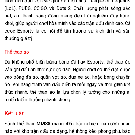
luôn dẫn đầu với các giải đấu lớn như League of Legends
(LoL), PUBG, CS:GO, và Dota 2. Chất lượng phát sóng sắc
nét, âm thanh sống động mang đến trải nghiệm đầy hứng
khởi, giúp người chơi hòa mình vào các trận đấu đỉnh cao. Cá
cược Esports là cơ hội để tận hưởng sự kịch tính và săn
thưởng giá trị.
Thể thao ảo
Dù không phổ biến bằng bóng đá hay Esports, thể thao ảo
vẫn ghi dấu ấn nhờ sự độc đáo. Người chơi có thể đặt cược
vào bóng đá ảo, quần vợt ảo, đua xe ảo, hoặc bóng chuyền
ảo. Với hàng trăm ván đấu diễn ra mỗi ngày và thời gian kết
thúc nhanh, thể thao ảo là lựa chọn lý tưởng cho những ai
muốn kiếm thưởng nhanh chóng.
Kết luận
Sảnh thể thao
MM88
mang đến trải nghiệm cá cược hoàn
hảo với kho trận đấu đa dạng, hệ thống kèo phong phú, bảo