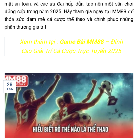
mật an toàn, và các ưu đãi hấp dẫn, tạo nên một sân chơi
đẳng cấp trong năm 2025. Hãy tham gia ngay tại MM88 để
thỏa sức đam mê cá cược thể thao và chinh phục những
phần thưởng giá trị!
Xem thêm tại :
Game Bài MM88
– Đỉnh
Cao Giải Trí Cá Cược Trực Tuyến 2025
28
Th6