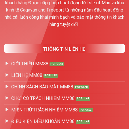
khách hàng.Được cấp phép hoạt động từ Isle of Man và khu
kinh tế Cagayan and Freeport từ những năm đầu hoạt động
nhà cái luôn công khai minh bạch và bảo mật thông tin khách
hàng tuyệt đối.
THÔNG TIN LIÊN HỆ
GIỚI THIỆU MM88
LIÊN HỆ MM88
CHÍNH SÁCH BẢO MẬT MM88
CHƠI CÓ TRÁCH NHIỆM MM88
MIỄN TRỪ TRÁCH NHIỆM MM88
ĐIỀU KIỆN ĐIỀU KHOẢN MM88