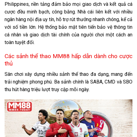
Philippines, nền tảng đảm bảo mọi giao dịch và kết quả cá
cược đều minh bạch, công bằng. Nhà cái liên kết với nhiều
ngân hàng nội địa uy tín, hỗ trợ rút thưởng nhanh chóng, kể cả
với số tiền lớn. Hệ thống bảo mật tiên tiến bảo vệ thông tin
cá nhân và giao dịch tài chính của người chơi một cách an
toàn tuyệt đối.
Các sảnh thể thao MM88 hấp dẫn dành cho cược
thủ
Sân chơi xây dựng nhiều sảnh thể thao đa dạng, mang đến
trải nghiệm phong phú. Ba sảnh chính là SABA, CMD và SBO
thu hút hàng triệu lượt truy cập mỗi ngày.