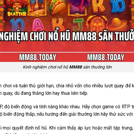
Kinh nghiệm chơi nổ hũ
MM88
săn thưởng lớn
chơi và tuân thủ giới hạn, chia nhỏ vốn cho nhiều lượt quay để k
 quay, dù đang thắng lớn hay thua liên tiếp.
RTP, độ biến động và tính năng khác nhau. Hãy chọn game có RTP 
 biến động thấp; nếu hướng đến giải thưởng lớn hãy thử sức với c
mọi quyết định nổ hũ. Khi cảm thấy áp lực hoặc mất tập trung, h