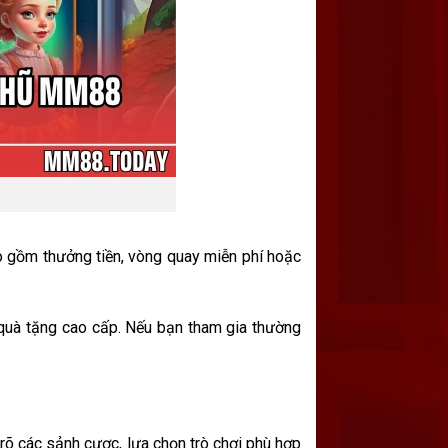
o gồm thưởng tiền, vòng quay miễn phí hoặc
 quà tặng cao cấp. Nếu bạn tham gia thường
rõ các sảnh cược, lựa chọn trò chơi phù hợp