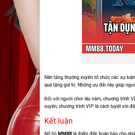
Nền tảng thường xuyên tổ chức các sự kiện
quà tặng giá trị. Những ưu đãi này giúp ngư
Đối với người chơi lâu năm, chương trình 
xuyên, chương trình VIP là cách tuyệt vời để 
Kết luận
Nổ hũ
MM88
là điểm đến hoàn hảo cho nhữn