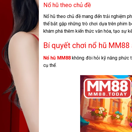
Nổ hũ theo chủ đề
Nổ hũ theo chủ đề mang đến trải nghiệm phon
thể bắt gặp những trò chơi dựa trên phim bo
khám phá thêm kiến thức văn hóa, tạo sự kết
Bí quyết chơi nổ hũ MM88 
Nổ hũ MM88
không đòi hỏi kỹ năng phức tạ
cụ thể.