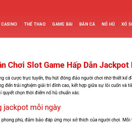
CASINO
THỂ THAO
GAME BÀI
BẮN CÁ
NỔ HŨ
XỔ S
 Chơi Slot Game Hấp Dẫn Jackpot 
ng cá cược trực tuyến, thu hút đông đảo người chơi nhờ thiết kế 
 đến trải nghiệm giải trí đỉnh cao, kết hợp giữa sự lôi cuốn và ti
í quyết chọn thời điểm nổ hũ chuẩn xác.
 jackpot mỗi ngày
i phong phú, đảm bảo đáp ứng mọi sở thích của người chơi. Mỗi