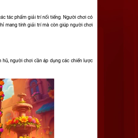
 tác phẩm giải trí nổi tiếng. Người chơi có
ỉ mang tính giải trí mà còn giúp người chơi
n hũ, người chơi cần áp dụng các chiến lược