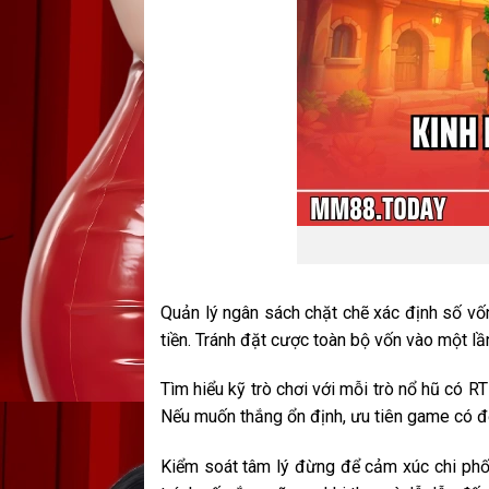
Quản lý ngân sách chặt chẽ xác định số vốn 
tiền. Tránh đặt cược toàn bộ vốn vào một lần
Tìm hiểu kỹ trò chơi với mỗi trò nổ hũ có 
Nếu muốn thắng ổn định, ưu tiên game có độ
Kiểm soát tâm lý đừng để cảm xúc chi phối 