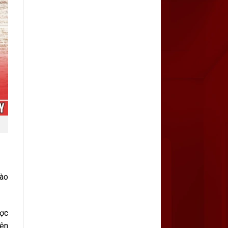
vào
ược
rên