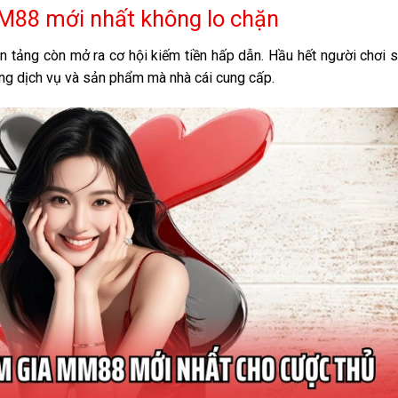
MM88 mới nhất không lo chặn
nền tảng còn mở ra cơ hội kiếm tiền hấp dẫn. Hầu hết người chơi 
ợng dịch vụ và sản phẩm mà nhà cái cung cấp.