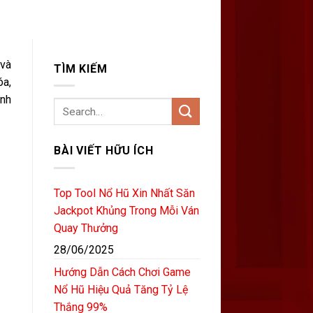
 và
TÌM KIẾM
óa,
ành
BÀI VIẾT HỮU ÍCH
Top Tool Nổ Hũ Xin Nhất Săn
Jackpot Khủng Trong Mỗi Ván
Quay Thưởng
28/06/2025
Hướng Dẫn Cách Chơi Game
Nổ Hũ Hiệu Quả Tăng Tỷ Lệ
Thắng 99%