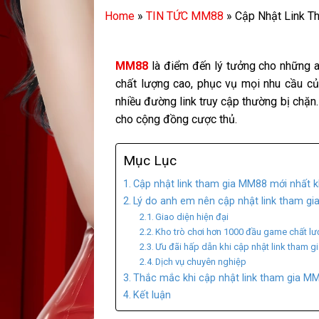
Home
»
TIN TỨC MM88
»
Cập Nhật Link T
MM88
là điểm đến lý tưởng cho những a
chất lượng cao, phục vụ mọi nhu cầu củ
nhiều đường link truy cập thường bị chặn
cho cộng đồng cược thủ.
Mục Lục
Cập nhật link tham gia MM88 mới nhất 
Lý do anh em nên cập nhật link tham g
Giao diện hiện đại
Kho trò chơi hơn 1000 đầu game chất l
Ưu đãi hấp dẫn khi cập nhật link tham 
Dịch vụ chuyên nghiệp
Thắc mắc khi cập nhật link tham gia M
Kết luận