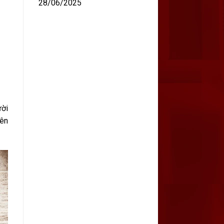
28/06/2025
ười
nên