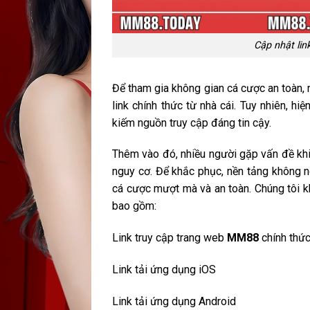
Cập nhật lin
Để tham gia không gian cá cược an toàn, 
link chính thức từ nhà cái. Tuy nhiên, hi
kiếm nguồn truy cập đáng tin cậy.
Thêm vào đó, nhiều người gặp vấn đề khi 
nguy cơ. Để khắc phục, nền tảng không 
cá cược mượt mà và an toàn. Chúng tôi kh
bao gồm:
Link truy cập trang web
MM88
chính thức
Link tải ứng dụng iOS
Link tải ứng dụng Android