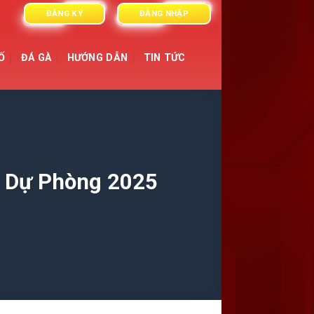
ĐĂNG KÝ
ĐĂNG NHẬP
Ố
ĐÁ GÀ
HƯỚNG DẪN
TIN TỨC
k Dự Phòng 2025