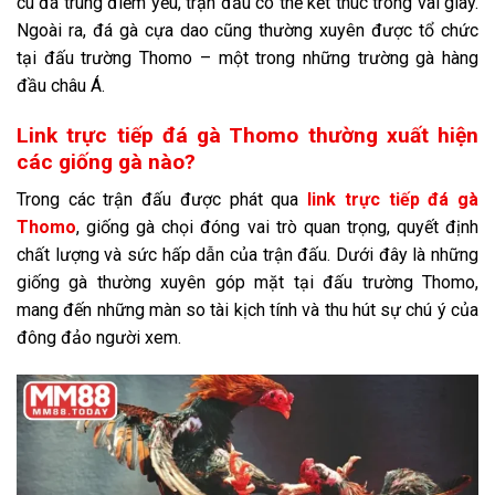
cú đá trúng điểm yếu, trận đấu có thể kết thúc trong vài giây.
Ngoài ra, đá gà cựa dao cũng thường xuyên được tổ chức
tại đấu trường Thomo – một trong những trường gà hàng
đầu châu Á.
Link trực tiếp đá gà Thomo thường xuất hiện
các giống gà nào?
Trong các trận đấu được phát qua
link trực tiếp đá gà
Thomo
, giống gà chọi đóng vai trò quan trọng, quyết định
chất lượng và sức hấp dẫn của trận đấu. Dưới đây là những
giống gà thường xuyên góp mặt tại đấu trường Thomo,
mang đến những màn so tài kịch tính và thu hút sự chú ý của
đông đảo người xem.