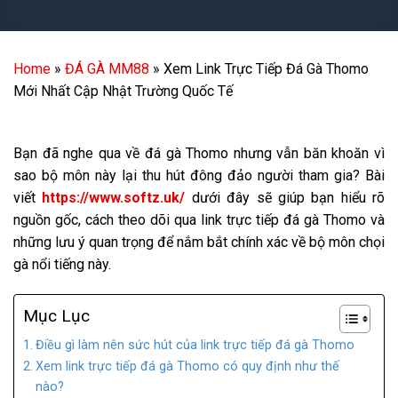
Home
»
ĐÁ GÀ MM88
»
Xem Link Trực Tiếp Đá Gà Thomo
Mới Nhất Cập Nhật Trường Quốc Tế
Bạn đã nghe qua về đá gà Thomo nhưng vẫn băn khoăn vì
sao bộ môn này lại thu hút đông đảo người tham gia? Bài
viết
https://www.softz.uk/
dưới đây sẽ giúp bạn hiểu rõ
nguồn gốc, cách theo dõi qua link trực tiếp đá gà Thomo và
những lưu ý quan trọng để nắm bắt chính xác về bộ môn chọi
gà nổi tiếng này.
Mục Lục
Điều gì làm nên sức hút của link trực tiếp đá gà Thomo
Xem link trực tiếp đá gà Thomo có quy định như thế
nào?