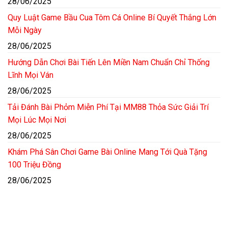
28/06/2025
Quy Luật Game Bầu Cua Tôm Cá Online Bí Quyết Thắng Lớn
Mỗi Ngày
28/06/2025
Hướng Dẫn Chơi Bài Tiến Lên Miền Nam Chuẩn Chỉ Thống
Lĩnh Mọi Ván
28/06/2025
Tải Đánh Bài Phỏm Miễn Phí Tại MM88 Thỏa Sức Giải Trí
Mọi Lúc Mọi Nơi
28/06/2025
Khám Phá Sân Chơi Game Bài Online Mang Tới Quà Tặng
100 Triệu Đồng
28/06/2025