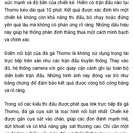
sức mạnh và độ bền của chiến kê. Hiếm có trận đấu nào tại
Thomo kéo dài quá 10 phút. Kết quả được xác định khi một
chiến kê không còn khả năng thi đấu, bỏ chạy hoặc đứng
yên quá lâu mà không có phản ứng rõ ràng. Những dấu hiệu
này giúp hệ thống phân định thắng thua một cách minh bạch
và chính xác.
Điểm nổi bật của đá gà Thomo là không sử dụng trọng tài
trực tiếp trên sàn như các trận đấu truyền thống. Thay vào
đó, hệ thống camera với góc quay cận cảnh ghi lại toàn bộ
diễn biến trận đấu. Những hình ảnh này đóng vai trò như
bằng chứng để đảm bảo kết quả được công bố công bằng
và rõ ràng.
Trong số các kiểu thi đấu được phát qua link trực tiếp đá gà
Thomo, đá gà cựa sắt là loại hình nổi bật nhất. Chiến kê
được gắn cựa sắt vào chân, giúp các đòn đánh mạnh mẽ,
dứt khoát và có khả năng gây sát thương cao. Chỉ cần một