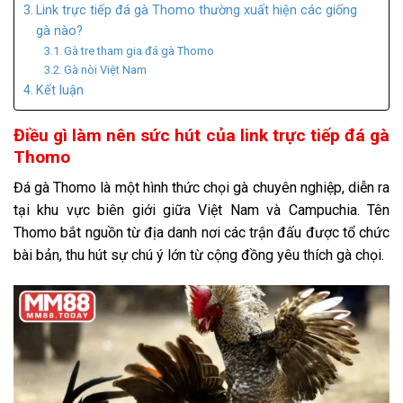
Link trực tiếp đá gà Thomo thường xuất hiện các giống
gà nào?
Gà tre tham gia đá gà Thomo
Gà nòi Việt Nam
Kết luận
Điều gì làm nên sức hút của link trực tiếp đá gà
Thomo
Đá gà Thomo là một hình thức chọi gà chuyên nghiệp, diễn ra
tại khu vực biên giới giữa Việt Nam và Campuchia. Tên
Thomo bắt nguồn từ địa danh nơi các trận đấu được tổ chức
bài bản, thu hút sự chú ý lớn từ cộng đồng yêu thích gà chọi.